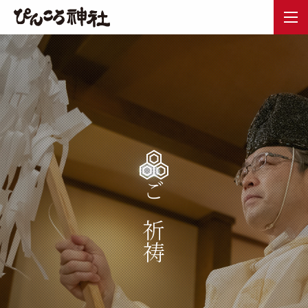
ご祈祷
ご参拝